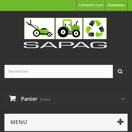
Contactez-nous
Connexion
Panier
(vide)
MENU