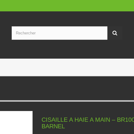
CISAILLE A HAIE A MAIN – BR100
BARNEL