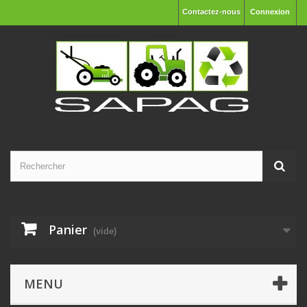
Contactez-nous
Connexion
Panier
(vide)
MENU