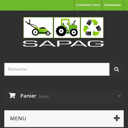
Contactez-nous
Connexion
Panier
(vide)
MENU