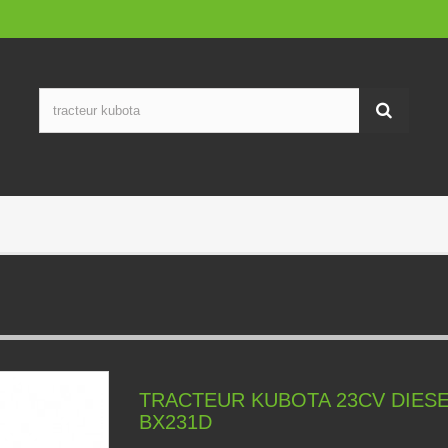
TRACTEUR KUBOTA 23CV DIES
BX231D