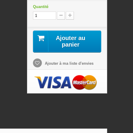
Quantité
Ajouter au
panier
Ajouter à ma liste d'envies