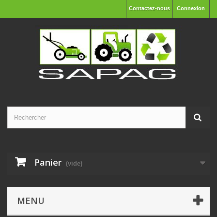
Contactez-nous
Connexion
Panier
(vide)
MENU