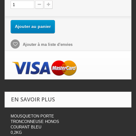
Ajouter au panier
Ajouter à ma liste d'envies
EN SAVOIR PLUS
MOUSQUETON PORTE
TRONCONNEUSE HONOS
COURANT BLEU
0,2KG