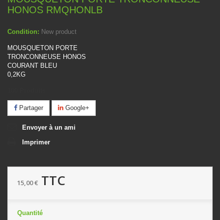
HONOS RMQHONLB
Condition:
New product
MOUSQUETON PORTE
TRONCONNEUSE HONOS
COURANT BLEU
0,2KG
100
Produits
Partager
Google+
Envoyer à un ami
Imprimer
TTC
15,00 €
Quantité