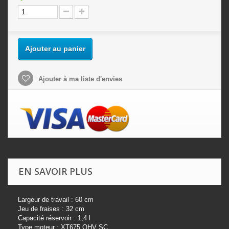
Ajouter au panier
Ajouter à ma liste d'envies
EN SAVOIR PLUS
Largeur de travail : 60 cm
Jeu de fraises : 32 cm
Capacité réservoir : 1,4 l
Type moteur : XT675 OHV SC