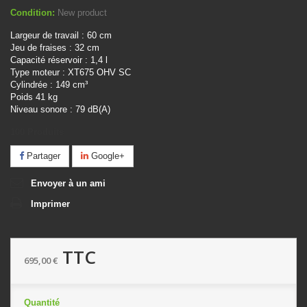
Condition:
New product
Largeur de travail : 60 cm
Jeu de fraises : 32 cm
Capacité réservoir : 1,4 l
Type moteur : XT675 OHV SC
Cylindrée : 149 cm³
Poids
41 kg
Niveau sonore : 79 dB(A)
100
Produits
Partager
Google+
Envoyer à un ami
Imprimer
TTC
695,00 €
Quantité