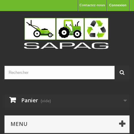
Contactez-nous
Connexion
Panier
(vide)
MENU