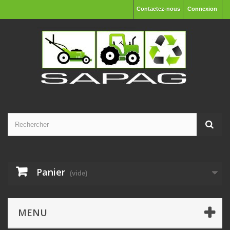
Contactez-nous
Connexion
Panier
(vide)
MENU