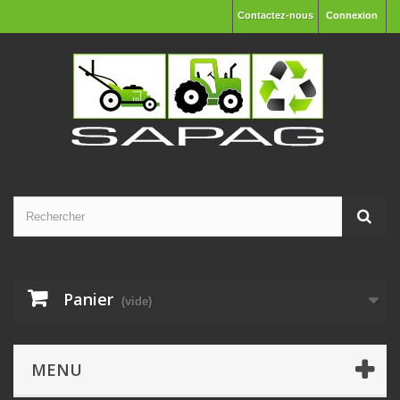
Contactez-nous
Connexion
Panier
(vide)
MENU