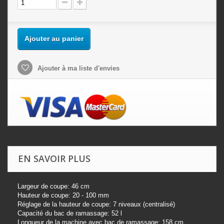
Ajouter au panier
Ajouter à ma liste d'envies
EN SAVOIR PLUS
Largeur de coupe: 46 cm
Hauteur de coupe: 20 - 100 mm
Réglage de la hauteur de coupe: 7 niveaux (centralisé)
Capacit
é du bac de ramassage: 52 l
Longueur de la machine avec bac de ramassage: 158 cm