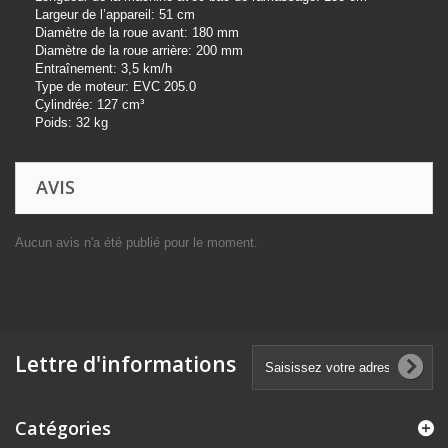
Largeur de l
’
appareil: 51 cm
Diamè
tre de la roue avant: 180 mm
Diamè
tre de la roue arri
è
re: 200 mm
Entraî
nement: 3,5 km/h
Type de moteur: EVC 205.0
Cylindrée: 127 cm³
Poids: 32 kg
AVIS
Aucun avis n'a été publié pour le moment.
Lettre d'informations
Catégories