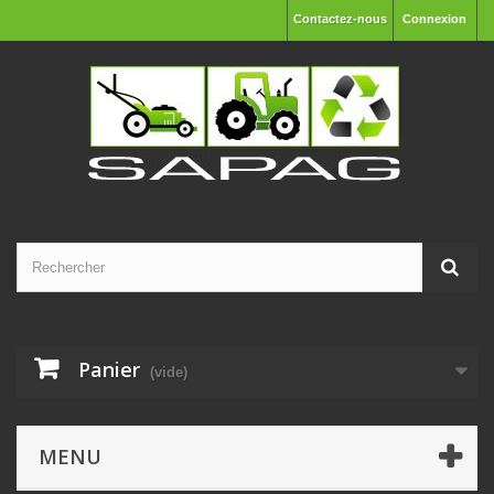
Contactez-nous
Connexion
Panier
(vide)
MENU