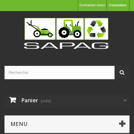
Contactez-nous
Connexion
Panier
(vide)
MENU