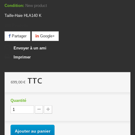
Condition:
New product
Taille-Haie HLA140 K
100
Produits
Partager
Google+
Envoyer à un ami
Imprimer
TTC
699,00 €
Quantité
Ajouter au panier