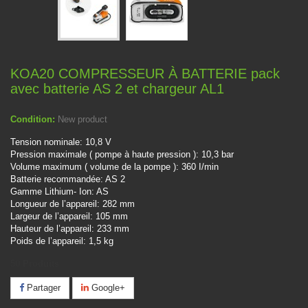
KOA20 COMPRESSEUR À BATTERIE pack
avec batterie AS 2 et chargeur AL1
Condition:
New product
Tension nominale: 10,8 V
Pression maximale ( pompe à haute pression ): 10,3 bar
Volume maximum ( volume de la pompe ): 360 I/min
Batterie recommand
ée: AS 2
Gamme Lithium- Ion: AS
Longueur de l
’
appareil: 282 mm
Largeur de l
’
appareil: 105 mm
Hauteur de l
’
appareil: 233 mm
Poids de l
’
appareil: 1,5 kg
50
Produits
Partager
Google+