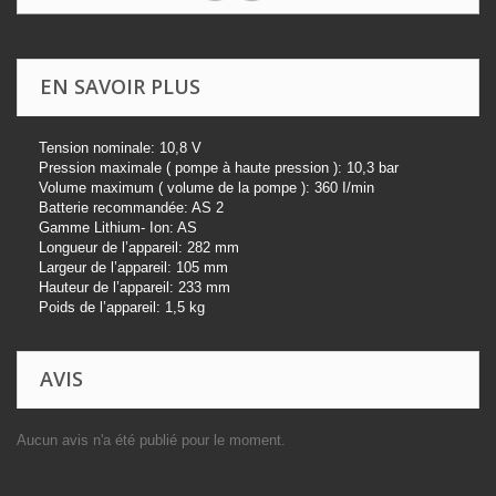
EN SAVOIR PLUS
Tension nominale: 10,8 V
Pression maximale ( pompe à haute pression ): 10,3 bar
Volume maximum ( volume de la pompe ): 360 I/min
Batterie recommand
ée: AS 2
Gamme Lithium- Ion: AS
Longueur de l
’
appareil: 282 mm
Largeur de l
’
appareil: 105 mm
Hauteur de l
’
appareil: 233 mm
Poids de l
’
appareil: 1,5 kg
AVIS
Aucun avis n'a été publié pour le moment.