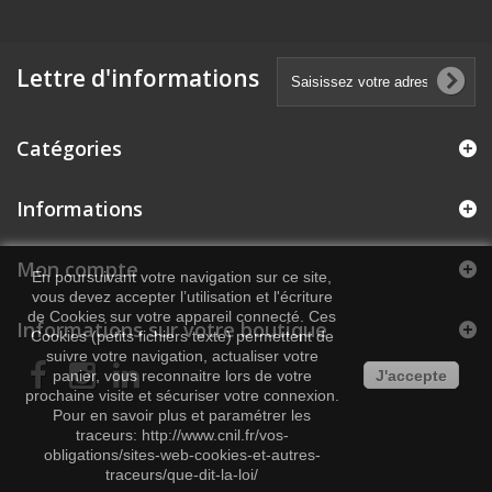
Lettre d'informations
Catégories
Informations
Mon compte
En poursuivant votre navigation sur ce site,
vous devez accepter l’utilisation et l'écriture
de Cookies sur votre appareil connecté. Ces
Informations sur votre boutique
Cookies (petits fichiers texte) permettent de
suivre votre navigation, actualiser votre
panier, vous reconnaitre lors de votre
J'accepte
prochaine visite et sécuriser votre connexion.
Pour en savoir plus et paramétrer les
traceurs: http://www.cnil.fr/vos-
obligations/sites-web-cookies-et-autres-
traceurs/que-dit-la-loi/