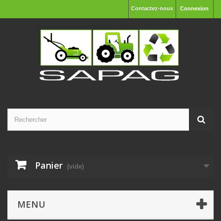
Contactez-nous
Connexion
Panier
(vide)
MENU