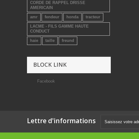
CORDE DE RAPPEL DRISSE
AMERICAIN
amr
fendeur
honda
tracteur
LACME - FILS GAMME HAUTE
CONDUCT
haie
taille
freund
BLOCK LINK
Facebook
Lettre d'informations