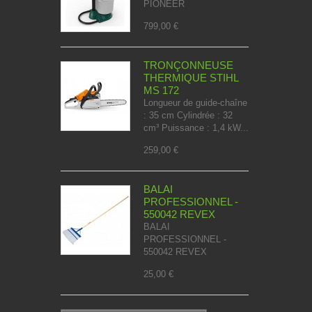
PIONEER
799,00 €
TRONÇONNEUSE
THERMIQUE STIHL
MS 172
Longueur de guide-chaîne
: 35 cm Cylindrée : 32
cm³ Puissance : 1,4 kW...
259,00 €
BALAI
PROFESSIONNEL -
550042 REVEX
BALAI
PROFESSIONNEL -
550042 REVEX
25,00 €