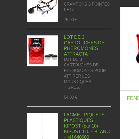
CRAMPONS 6 POINTES
PETZL
75,00 €
LOT DE 3
CARTOUCHES DE
PHEROMONES
ATTRACTA
LOT DE 3
CARTOUCHES DE
PHEROMONES POUR
ATTIRER LES
MOUSTIQUES
TIGRES...
54,00 €
FEN
LACME - PIQUETS
PLASTIQUES
KIPOST (par 10) -
KIPOST 110 – BLANC
– réf 640600