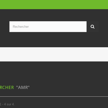
ERCHER
"AMR"
 - 4 sur 4.