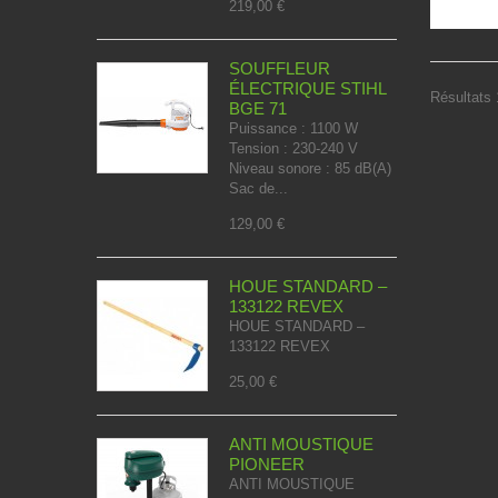
219,00 €
SOUFFLEUR
ÉLECTRIQUE STIHL
Résultats 1
BGE 71
Puissance : 1100 W
Tension : 230-240 V
Niveau sonore : 85 dB(A)
Sac de...
129,00 €
HOUE STANDARD –
133122 REVEX
HOUE STANDARD –
133122 REVEX
25,00 €
ANTI MOUSTIQUE
PIONEER
ANTI MOUSTIQUE