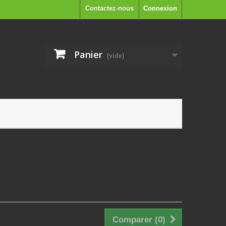
Contactez-nous
Connexion
Panier
(vide)
4 résultats ont été trouvés.
Comparer (
0
)