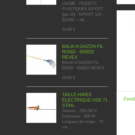
LACME - PIQUETS
PLASTIQUES KIPOST
(par 10) - KIPOST 110 –
BLANC – réf...
24,00 €
BALAI A GAZON FIL
ROND - 550022
REVEX
BALAI A GAZON FIL
ROND - 550022 REVEX
19,90 €
TAILLE-HAIES
Fend
ÉLECTRIQUE HSE 71
STIHL
Tension : 230-240 V
Puissance : 600 W
Longueur de coupe : 70
cm...